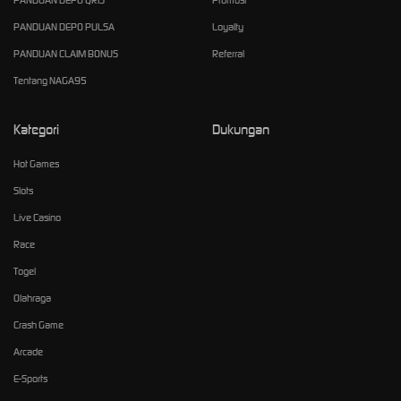
PANDUAN DEPO PULSA
Loyalty
PANDUAN CLAIM BONUS
Referral
Tentang NAGA95
Kategori
Dukungan
Hot Games
Slots
Live Casino
Race
Togel
Olahraga
Crash Game
Arcade
E-Sports