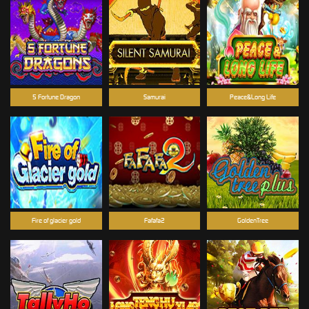
5 Fortune Dragon
Samurai
Peace&Long Life
Fire of glacier gold
Fafafa2
GoldenTree