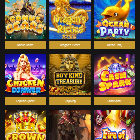
Bonus Bears
Dragon's Riches
Ocean Party
Chjcken Djnner
Boy King
Cash Spark