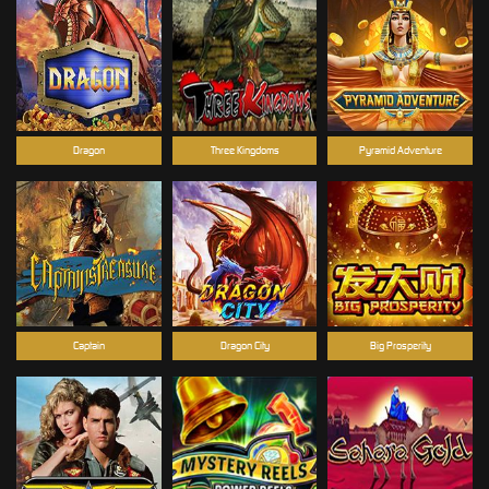
Dragon
Three Kingdoms
Pyramid Adventure
Captain
Dragon City
Big Prosperity