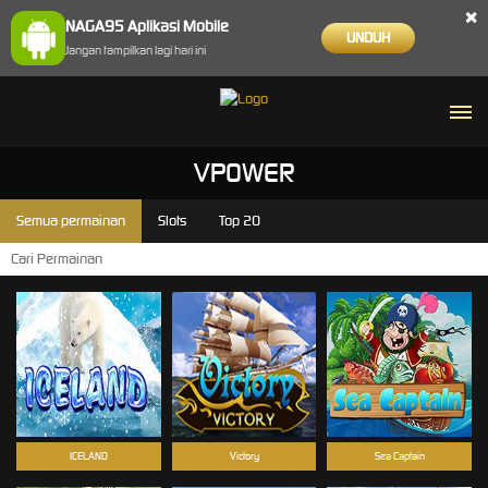
×
NAGA95 Aplikasi Mobile
UNDUH
Jangan tampilkan lagi hari ini
VPOWER
Semua permainan
Slots
Top 20
ICELAND
Victory
Sea Captain