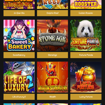
Jin Qian Wa
Dolphin Reef
Golden Rooster
Sweetbakery
StoneAge
Fortune Panda
Life of luxury II
Wealth
Lucky Fortune