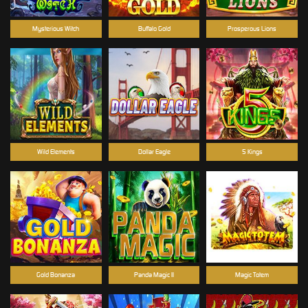
Mysterious Witch
Buffalo Gold
Prosperous Lions
Wild Elements
Dollar Eagle
5 Kings
Gold Bonanza
Panda Magic II
Magic Totem