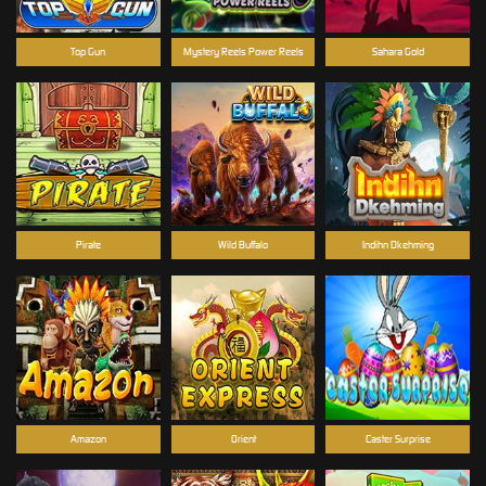
Top Gun
Mystery Reels Power Reels
Sahara Gold
Pirate
Wild Buffalo
Indihn Dkehming
Amazon
Orient
Caster Surprise