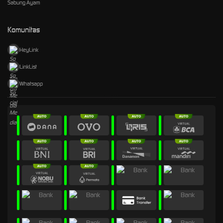
Sabung Ayam
Komunitas
HeyLink
LinkList
Whatsapp