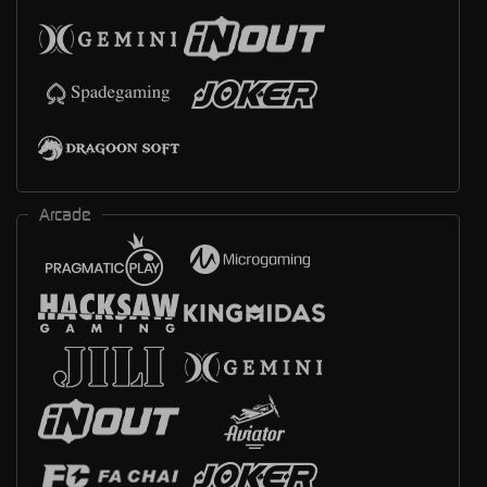
Arcade