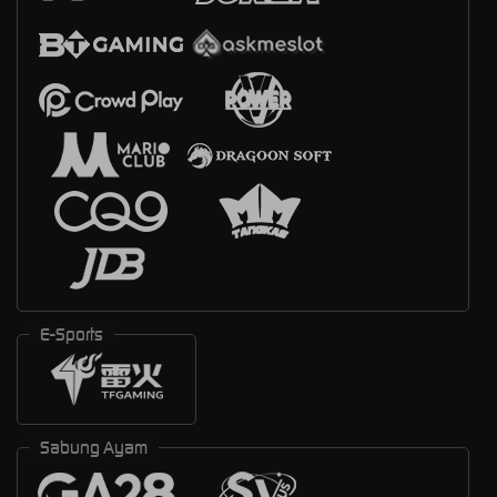
E-Sports
Sabung Ayam