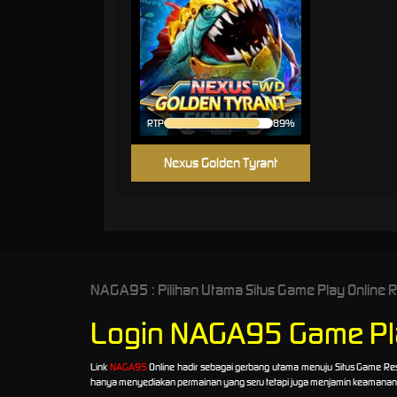
RTP
89%
Nexus Golden Tyrant
NAGA95 : Pilihan Utama Situs Game Play Online 
Login NAGA95 Game Play
Link
NAGA95
Online hadir sebagai gerbang utama menuju Situs Game Res
hanya menyediakan permainan yang seru tetapi juga menjamin keamanan, 