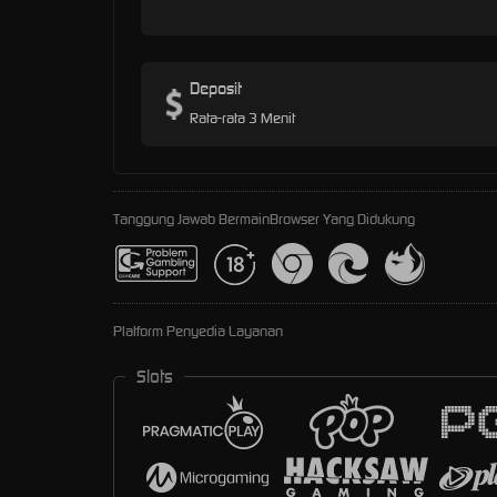
Deposit
Rata-rata 3 Menit
Tanggung Jawab Bermain
Browser Yang Didukung
Platform Penyedia Layanan
Slots