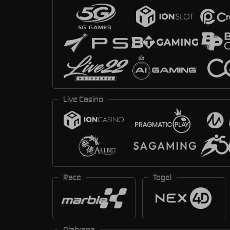
Live Casino
Race
Togel
Olahraga