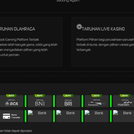
Sabung Ayam
RUHAN OLAHRAGA
TARUHAN LIVE KASINO
ook Gaming Platform Terbaik
Platform Pilihan bagi perusahaan-perusa
kan lebih banyak game, odds yang lebih
terbaik di dunia, dengan pilihan variasi g
 dan menyediakan pilihan yang lebih
terbanyak
untuk pemain.
an tidak dapat diproses