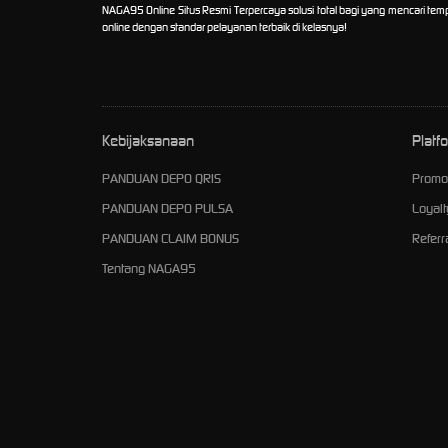
NAGA95 Online Situs Resmi Terpercaya solusi total bagi yang mencari tempa
online dengan standar pelayanan terbaik di kelasnya!
Kebijaksanaan
Platf
PANDUAN DEPO QRIS
Promo
PANDUAN DEPO PULSA
Loyalt
PANDUAN CLAIM BONUS
Referr
Tentang NAGA95