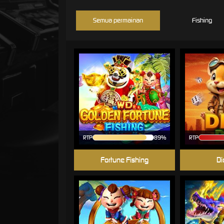
Semua permainan
Fishing
RTP
89%
RTP
Fortune Fishing
Di