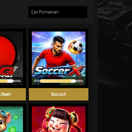
84%
RTP
88%
n Bash
SoccerX