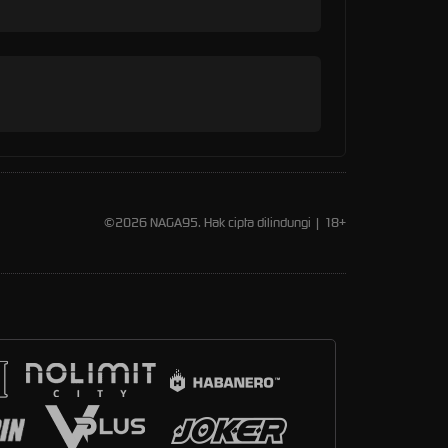
©2026 NAGA95. Hak cipta dilindungi | 18+