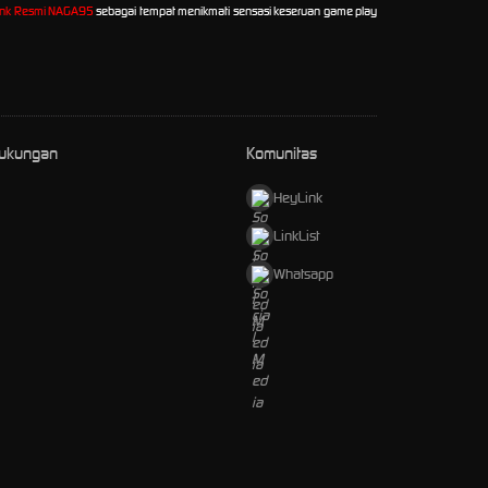
ink Resmi NAGA95
sebagai tempat menikmati sensasi keseruan game play
ukungan
Komunitas
HeyLink
LinkList
Whatsapp