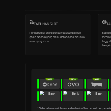
TARUHAN SLOT
TA
Penyedia slot online dengan beragam pilihan
Sportsb
game menarik yang memudahkan pemain untuk
menawar
mencapai jackpot
tinggi,
banyak 
* Selama bank maintenance dan bank offline deposit dan penarik