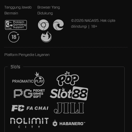
Tanggung Jawab
Browser Yang
Bermain
Didukung
©2026 NAGA95. Hak cipta
dilindungi | 18+
Platform Penyedia Layanan
Slots