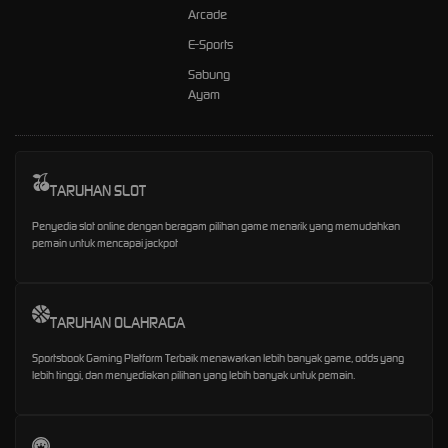
Arcade
E-Sports
Sabung
Ayam
TARUHAN SLOT
Penyedia slot online dengan beragam pilihan game menarik yang memudahkan
pemain untuk mencapai jackpot
TARUHAN OLAHRAGA
Sportsbook Gaming Platform Terbaik menawarkan lebih banyak game, odds yang
lebih tinggi, dan menyediakan pilihan yang lebih banyak untuk pemain.