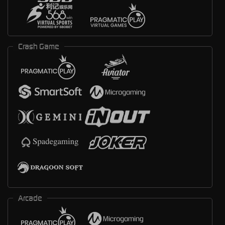
Crash Game
Arcade