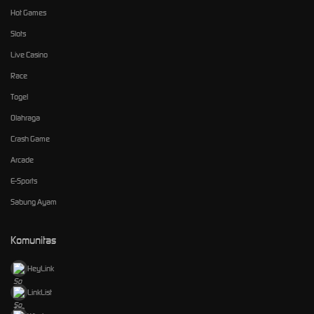
Hot Games
Slots
Live Casino
Race
Togel
Olahraga
Crash Game
Arcade
E-Sports
Sabung Ayam
Komunitas
HeyLink
LinkList