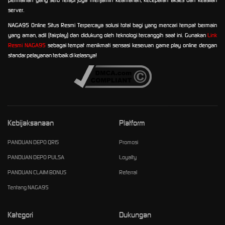
server.
NAGA95 Online Situs Resmi Terpercaya solusi total bagi yang mencari tempat bermain
yang aman, adil (fairplay) dan didukung oleh teknologi tercanggih saat ini. Gunakan
Link
Resmi NAGA95
sebagai tempat menikmati sensasi keseruan game play online dengan
standar pelayanan terbaik di kelasnya!
Kebijaksanaan
Platform
PANDUAN DEPO QRIS
Promosi
PANDUAN DEPO PULSA
Loyalty
PANDUAN CLAIM BONUS
Referral
Tentang NAGA95
Kategori
Dukungan