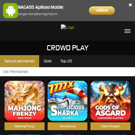
×
NAGA95 Aplikasi Mobile
UNDUH
Jangan tampilkan lagi hari ini
CROWD PLAY
Semua permainan
Slots
Top 20
Mahjong Frenzy
Sharkalicious
Gods of Asgard