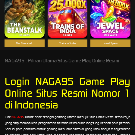
The Beanstalk
Trains of India
Jewel Space
NAGA95 : Pilihan Utama Situs Game Play Online Resmi
Login NAGA95 Game Play
Online Situs Resmi Nomor 1
di Indonesia
Link
NAGA95
Online hadir sebagai gerbang utama menuju Situs Game Resmi terpercaya
yang siap memberikan pengalaman bermain kelas dunia langsung kepada para pemain.
Saat ini para pencinta mobile gaming menuntut platform yang tidak hanya menyediakan
permainan yang seru tetapi juga menjamin keamanan, kecepatan akses dan keaslian