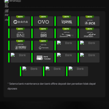
Whatsapp
* Selama bank maintenance dan bank offline deposit dan penarikan tidak dapat
diproses