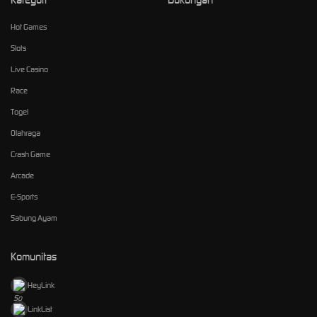
Hot Games
Slots
Live Casino
Race
Togel
Olahraga
Crash Game
Arcade
E-Sports
Sabung Ayam
Komunitas
HeyLink
LinkList