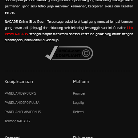
Saat ini para pencinta mobile gaming menuntut platform yang tidak hanya menyediakan
permainan yang seru tetapi juga menjamin keamanan, kecepatan akses dan keaslian
server.
NAGA95 Online Situs Resmi Terpercaya solusi total bagi yang mencari tempat bermain
yang aman, adil (fairplay) dan didukung oleh teknologi tercanggih saat ini. Gunakan
Link
Resmi NAGA95
sebagai tempat menikmati sensasi keseruan game play online dengan
standar pelayanan terbaik di kelasnya!
Kebijaksanaan
Platform
PANDUAN DEPO QRIS
Promosi
PANDUAN DEPO PULSA
Loyalty
PANDUAN CLAIM BONUS
Referral
Tentang NAGA95
Kategori
Dukungan