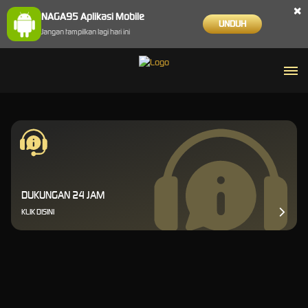
×
NAGA95 Aplikasi Mobile
UNDUH
Jangan tampilkan lagi hari ini
DUKUNGAN 24 JAM
KLIK DISINI