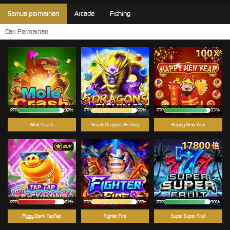
Semua permainan
Arcade
Fishing
RTP
92%
RTP
89%
RTP
93%
Mole Crash
Shade Dragons Fishing
Happy New Year
RTP
81%
RTP
89%
RTP
90%
Piggy Bank TapTap
Fighter Fire
Super Super Fruit