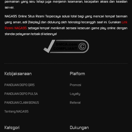
permainan yang seru tetapi juga menjamin keamanan, kecepatan akses dan keaslian
server.
NAGA95 Online Situs Resmi Terpercaya solusi total bagi yang mencari tempat bermain
yang aman, adil (fairplay) dan didukung oleh teknologi tercanggih saat ini. Gunakan
Link
Resmi NAGA95
sebagai tempat menikmati sensasi keseruan game play online dengan
standar pelayanan terbaik di kelasnya!
Kebijaksanaan
Platform
PANDUAN DEPO QRIS
Promosi
PANDUAN DEPO PULSA
Loyalty
PANDUAN CLAIM BONUS
Referral
Tentang NAGA95
Kategori
Dukungan